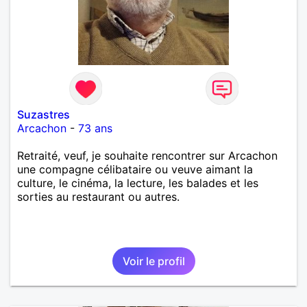
Suzastres
Arcachon
-
73 ans
Retraité, veuf, je souhaite rencontrer sur Arcachon
une compagne célibataire ou veuve aimant la
culture, le cinéma, la lecture, les balades et les
sorties au restaurant ou autres.
Voir le profil