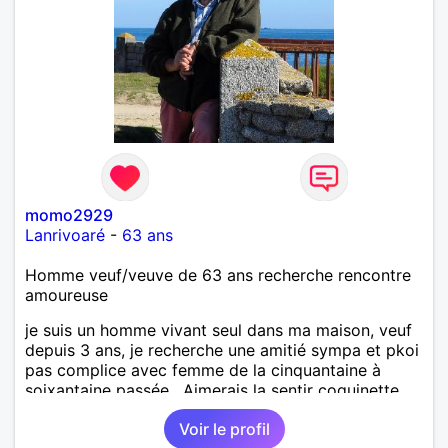
momo2929
Lanrivoaré
-
63 ans
Homme veuf/veuve de 63 ans recherche rencontre
amoureuse
je suis un homme vivant seul dans ma maison, veuf
depuis 3 ans, je recherche une amitié sympa et pkoi
pas complice avec femme de la cinquantaine à
soixantaine passée . Aimerais la sentir coquinette,
pour se faire des bisous et qui sait se découvrir
Voir le profil
tous les deux !!!!