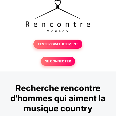
TESTER GRATUITEMENT
SE CONNECTER
Recherche rencontre
d'hommes qui aiment la
musique country