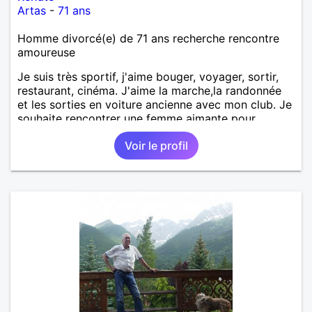
Artas
-
71 ans
Homme divorcé(e) de 71 ans recherche rencontre
amoureuse
Je suis très sportif, j'aime bouger, voyager, sortir,
restaurant, cinéma. J'aime la marche,la randonnée
et les sorties en voiture ancienne avec mon club. Je
souhaite rencontrer une femme aimante pour,
partager, aimer et la rendre heureuse. Je souhaite
Voir le profil
partager tous les bons moments que la vie nous
propose sereinement et sans prise de tête. Je
prends soin de moi et je souhaite rencontrer une
femme qui en fait de même, qu'elle soit féminine et
authentique, les rides ne me font pas peur.