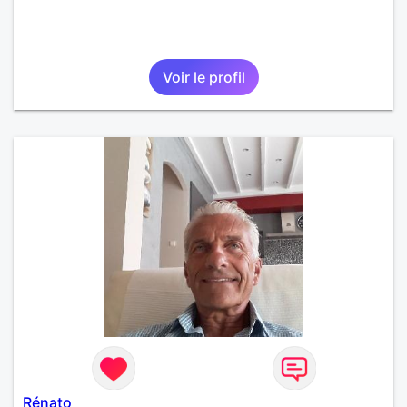
Voir le profil
Rénato