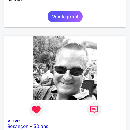
Voir le profil
Vinve
Besançon
-
50 ans