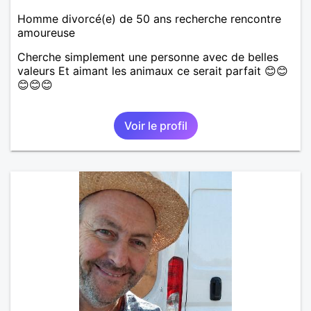
Homme divorcé(e) de 50 ans recherche rencontre
amoureuse
Cherche simplement une personne avec de belles
valeurs Et aimant les animaux ce serait parfait 😊😊
😊😊😊
Voir le profil