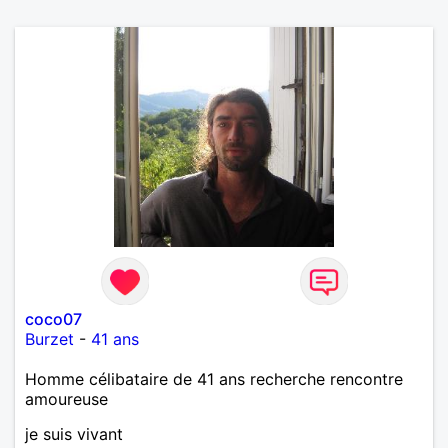
coco07
Burzet
-
41 ans
Homme célibataire de 41 ans recherche rencontre
amoureuse
je suis vivant