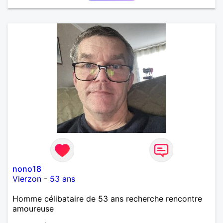
nono18
Vierzon
-
53 ans
Homme célibataire de 53 ans recherche rencontre
amoureuse