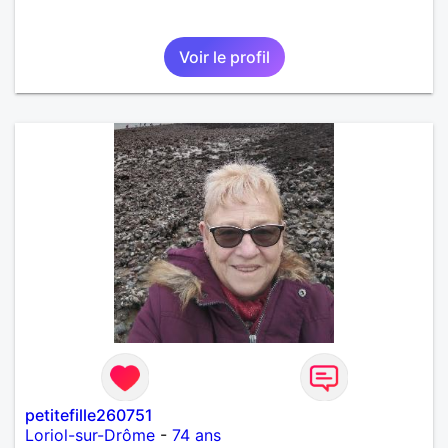
Voir le profil
petitefille260751
Loriol-sur-Drôme
-
74 ans