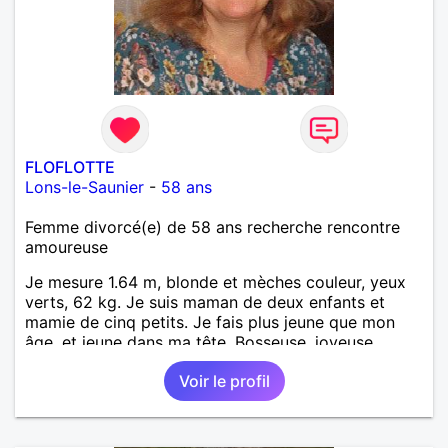
FLOFLOTTE
Lons-le-Saunier
-
58 ans
Femme divorcé(e) de 58 ans recherche rencontre
amoureuse
Je mesure 1.64 m, blonde et mèches couleur, yeux
verts, 62 kg. Je suis maman de deux enfants et
mamie de cinq petits. Je fais plus jeune que mon
âge, et jeune dans ma tête. Bosseuse, joyeuse,
sensible, bienveillante, aimant aller danser ou rester
Voir le profil
tranquille à la maison. Balades, bricolage... j'ai un
chien. Je suis AES de métier et j'exerce à mon
compte. PAT votre num merci.