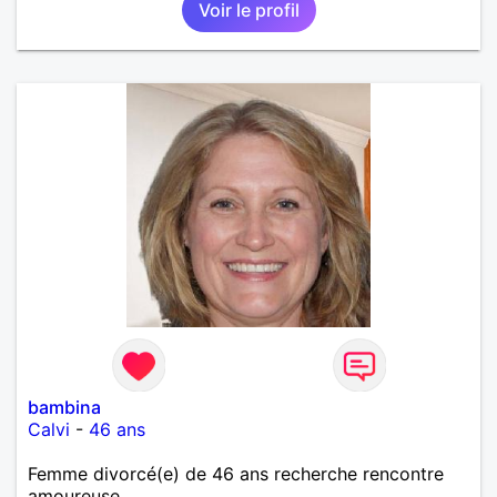
Voir le profil
bambina
Calvi
-
46 ans
Femme divorcé(e) de 46 ans recherche rencontre
amoureuse