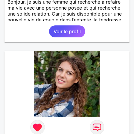
Bonjour, je suis une femme qui recherche à refaire
ma vie avec une personne posée et qui recherche
une solide relation. Car je suis disponible pour une
nouvelle vie de couple dans l’entente, la tendresse,
l’amour, l’harmonie la complicité. Le respect et enfin
Voir le profil
la fidélité.