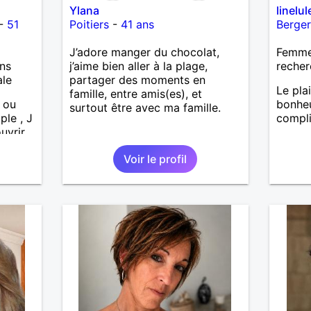
Ylana
linelul
-
51
Poitiers
-
41 ans
Berge
J’adore manger du chocolat,
Femme
ns
j’aime bien aller à la plage,
recher
ale
partager des moments en
Le plai
famille, entre amis(es), et
 ou
bonheu
surtout être avec ma famille.
mple , J
compli
uvrir
Voir le profil