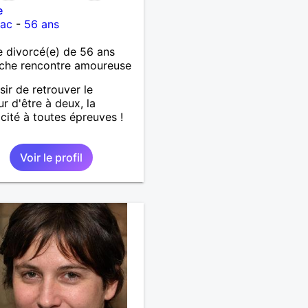
e
rac
-
56 ans
 divorcé(e) de 56 ans
che rencontre amoureuse
sir de retrouver le
r d'être à deux, la
cité à toutes épreuves !
Voir le profil