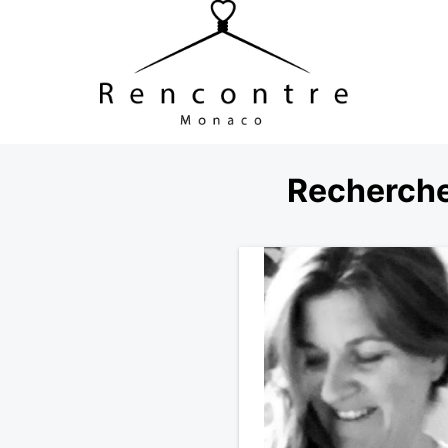
Recherche