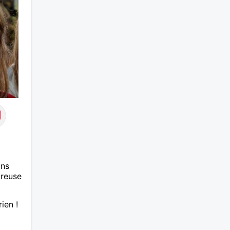
ans
ureuse
rien !