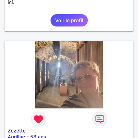
ici.
Voir le profil
Zezette
Aurillac
-
58 ans