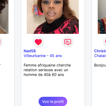
Nad58
Christ
Villeurbanne
-
45 ans
Chalai
r
Femme afriquaine cherche
Bonjou
relation serieuse avec un
homme de 40à 60 ans
Voir le profil