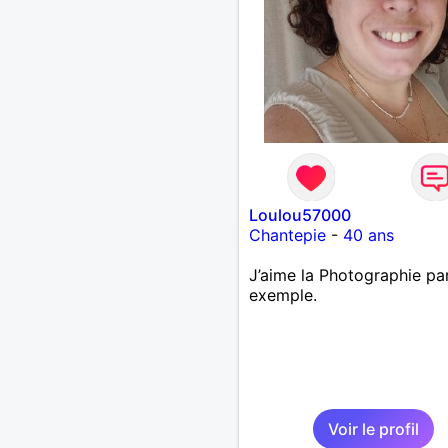
Loulou57000
Chantepie
-
40 ans
J’aime la Photographie pa
exemple.
Voir le profil