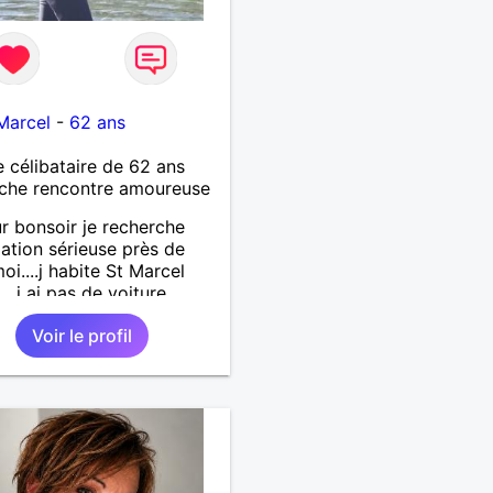
Marcel
-
62 ans
célibataire de 62 ans
che rencontre amoureuse
r bonsoir je recherche
lation sérieuse près de
oi....j habite St Marcel
...j ai pas de voiture
.. quelqu'un qui aurait
Voir le profil
55 et 64 ans...sans enfants
férence même adultes et
aurait garder aucun
t avec une où plusieurs
i vous correspondez à ma
che ecrivez moi je vous
ai...