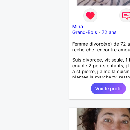
Mina
Grand-Bois
-
72 ans
Femme divorcé(e) de 72 
recherche rencontre amo
Suis divorcee, vit seule, 1 fi
couple 2 petits enfants, j 
a st pierre, j aime la cuisin
plantes la marche,tv, resto
voyages 1m65 68 kgse
Voir le profil