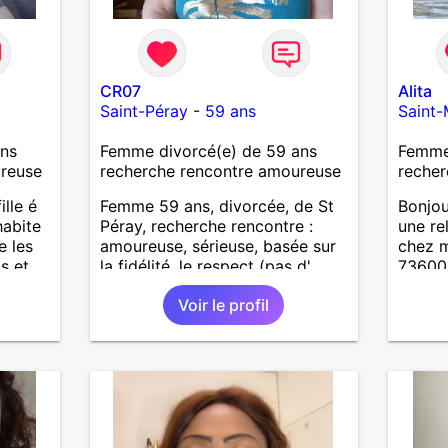
CR07
Alita
Saint-Péray
-
59 ans
Saint-
ans
Femme divorcé(e) de 59 ans
Femme 
ureuse
recherche rencontre amoureuse
recher
lle é
Femme 59 ans, divorcée, de St
Bonjou
habite
Péray, recherche rencontre :
une re
e les
amoureuse, sérieuse, basée sur
chez m
s et
la fidélité, le respect (pas d'
73600.
aventure d'un soir). Rien ne vaut
50km .
Voir le profil
une rencontre après quelques
entre 
échanges par messages pour
de pré
savoir si il y a un feeling entre
qui n 
les deux et le désir de se revoir.
contac
Au plaisir de se découvrir...
ex...s
recher
répondr