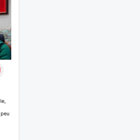
le,
 peu