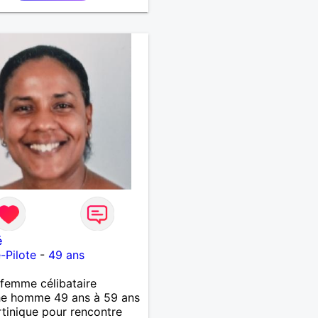
é
e-Pilote
-
49 ans
femme célibataire
he homme 49 ans à 59 ans
tinique pour rencontre