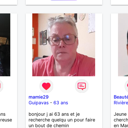
mamie29
Beaut
Guipavas
-
63 ans
Rivièr
ans
bonjour j ai 63 ans et je
Jeune 
ureuse
recherche quelqu un pour faire
cherc
un bout de chemin
en Mar