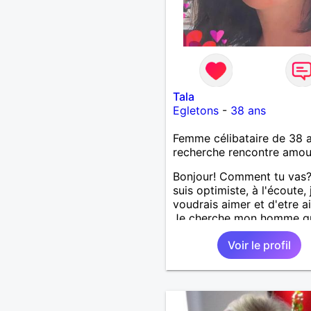
Tala
Egletons
-
38 ans
Femme célibataire de 38 
recherche rencontre amo
Bonjour! Comment tu vas?
suis optimiste, à l'écoute, 
voudrais aimer et d'etre a
Je cherche mon homme qu
38-48 ans. Aussi en Corre
Voir le profil
préférence ou dans son al
vu que je travaille en CDI 
ne peux pas souvent voy
loin. Merci. Bon chance à t
monde.