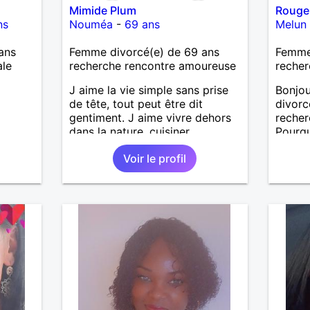
Mimide Plum
Rouge
ns
Nouméa
-
69 ans
Melun
ans
Femme divorcé(e) de 69 ans
Femme 
ale
recherche rencontre amoureuse
recher
J aime la vie simple sans prise
Bonjou
de tête, tout peut être dit
divorc
gentiment. J aime vivre dehors
reche
dans la nature, cuisiner,
Pourqu
randonner, camper, voyager,
Voir le profil
découvrir, comprendre des
nouveaux trucs techniques et
sur la vie des êtres vivants. J
aime danser, faire la fête. Je ne
bois pratiquement pas d alcool,
je fume rarement, je ris souvent.
Je cherche un vrai amoureux
pour continuer à profiter de la
vie mais à deux. Je peux tout
faire toute seule, mais j en ai
marre je veux partagé et rigoler