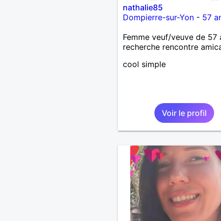
nathalie85
Dompierre-sur-Yon
-
57 a
Femme veuf/veuve de 57 
recherche rencontre amic
cool simple
Voir le profil