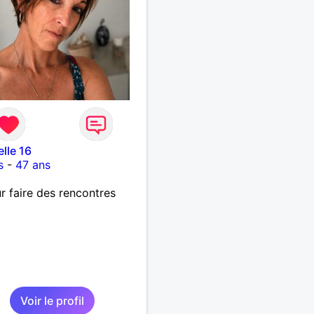
elle 16
s
-
47 ans
r faire des rencontres
Voir le profil