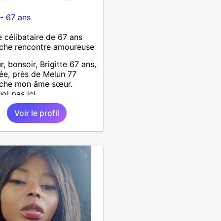
-
67 ans
célibataire de 67 ans
che rencontre amoureuse
r, bonsoir, Brigitte 67 ans,
ée, près de Melun 77
rche mon âme sœur.
oi pas ici.
Voir le profil