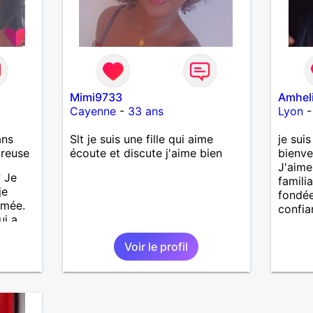
Mimi9733
Amhel
Cayenne
-
33 ans
Lyon
ans
Slt je suis une fille qui aime
je sui
ureuse
écoute et discute j'aime bien
bienve
J'aime 
 Je
familia
je
fondée
imée.
confia
i a
se en
Voir le profil
entour
et je
ager
out le