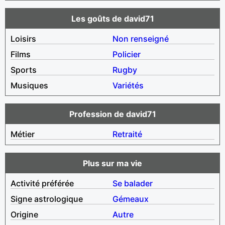
Les goûts de david71
Loisirs
Non renseigné
Films
Policier
Sports
Rugby
Musiques
Variétés
Profession de david71
Métier
Retraité
Plus sur ma vie
Activité préférée
Se balader
Signe astrologique
Gémeaux
Origine
Autre