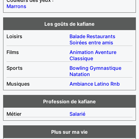
Marrons
Les goûts de kafiane
Loisirs
Balade
Restaurants
Soirées entre amis
Films
Animation
Aventure
Classique
Sports
Bowling
Gymnastique
Natation
Musiques
Ambiance
Latino
Rnb
Profession de kafiane
Métier
Salarié
Plus sur ma vie