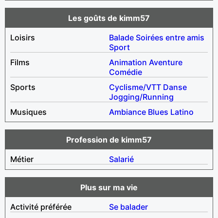
Les goûts de kimm57
Loisirs
Balade
Soirées entre amis
Sport
Films
Animation
Aventure
Comédie
Sports
Cyclisme/VTT
Danse
Jogging/Running
Musiques
Ambiance
Blues
Latino
Profession de kimm57
Métier
Salarié
Plus sur ma vie
Activité préférée
Se balader