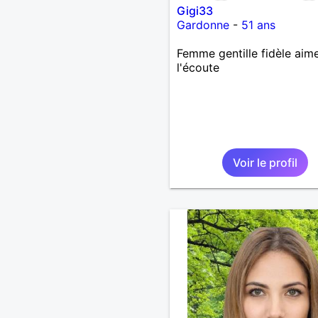
Gigi33
Gardonne
-
51 ans
Femme gentille fidèle aime
l'écoute
Voir le profil