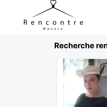
Recherche ren