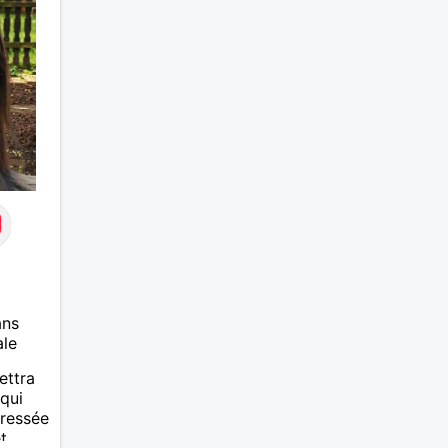
ans
ale
ettra
 qui
pressée
t