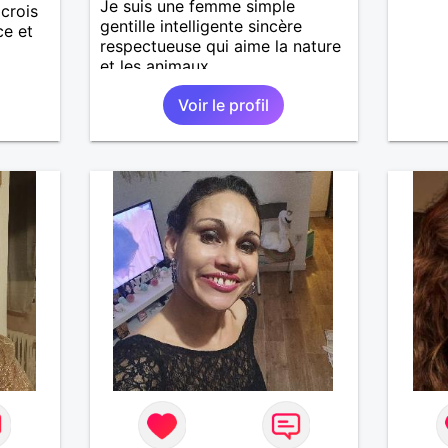
Je suis une femme simple
 crois
gentille intelligente sincère
ce et
respectueuse qui aime la nature
et les animaux
Voir le profil