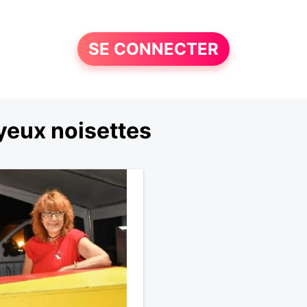
SE CONNECTER
yeux noisettes