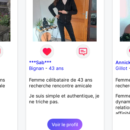
***Sab***
Annic
Bignan
-
43 ans
Gillot
ans
Femme célibataire de 43 ans
Femme
ale
recherche rencontre amicale
recher
Je suis simple et authentique, je
Femme 
ne triche pas.
dynami
relati
affinit
métrop
Voir le profil
mince..