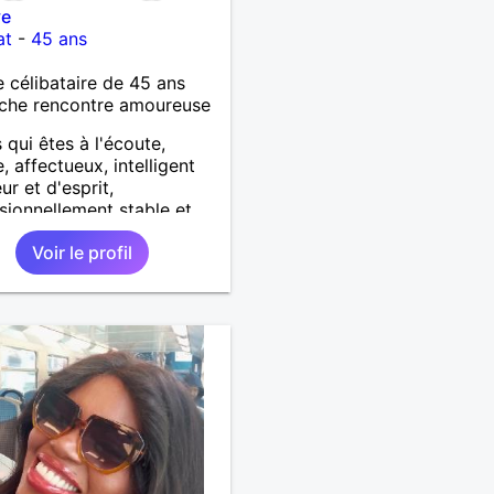
ye
at
-
45 ans
célibataire de 45 ans
che rencontre amoureuse
 qui êtes à l'écoute,
, affectueux, intelligent
ur et d'esprit,
sionnellement stable et
ible, je vous tends la main
Voir le profil
e parcourir ensemble un
e chemin en espérant que
te soit longue.