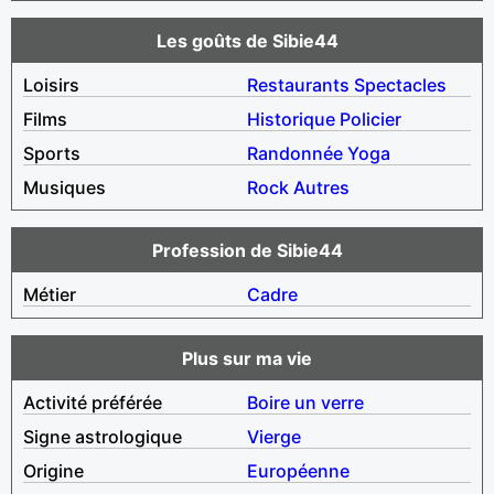
Les goûts de Sibie44
Loisirs
Restaurants
Spectacles
Films
Historique
Policier
Sports
Randonnée
Yoga
Musiques
Rock
Autres
Profession de Sibie44
Métier
Cadre
Plus sur ma vie
Activité préférée
Boire un verre
Signe astrologique
Vierge
Origine
Européenne