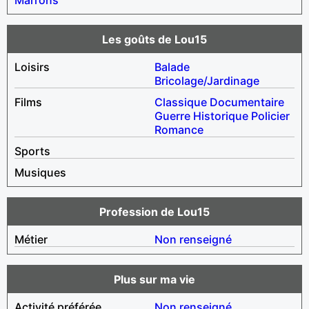
Les goûts de Lou15
Loisirs
Balade
Bricolage/Jardinage
Films
Classique
Documentaire
Guerre
Historique
Policier
Romance
Sports
Musiques
Profession de Lou15
Métier
Non renseigné
Plus sur ma vie
Activité préférée
Non renseigné